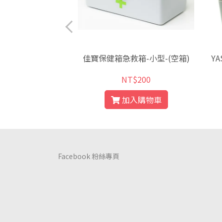
箱-大型-(簡易型)
佳寶保健箱急救箱-小型-(空箱)
Y
含醫材
$900
NT$200
入購物車
加入購物車
Facebook 粉絲專頁