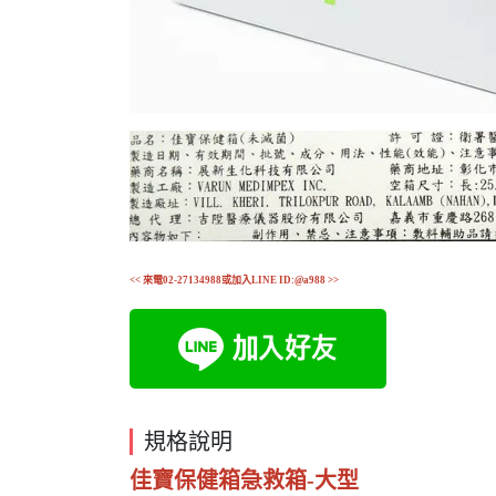
<< 來電02-27134988或加入LINE ID:@a988 >>
規格說明
佳寶保健箱急救箱-大型