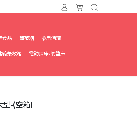
糖食品
葡萄糖
藥用酒精
健箱急救箱
電動病床/氣墊床
型-(空箱)