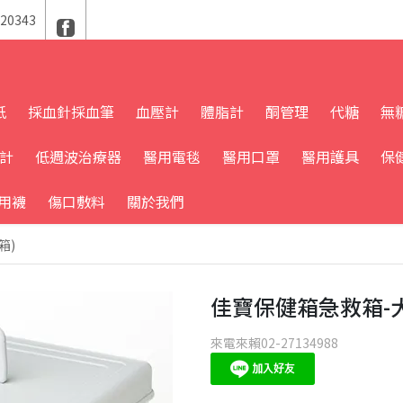
20343
紙
採血針採血筆
血壓計
體脂計
酮管理
代糖
無
溫計
低週波治療器
醫用電毯
醫用口罩
醫用護具
保
用襪
傷口敷料
關於我們
箱)
佳寶保健箱急救箱-大
來電來賴02-27134988