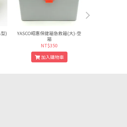
型)
YASCO昭惠保健箱急救箱(大)-空
佳寶保健箱急救箱-
箱
含醫
NT$350
NT$
加入購物車
加入