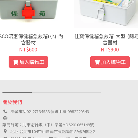
ASCO昭惠保健箱急救箱(小)-內
佳寶保健箱急救箱-大型-(簡易
含醫材
含醫材
NT$600
NT$900
加入購物車
加入購物車
關於我們
甜馨市話02-27134988 值班手機:0982220343
藥商許可：北市衛器販（中）字第MD6201065149號
地址:台北市104中山區南京東路3段189號9樓之2