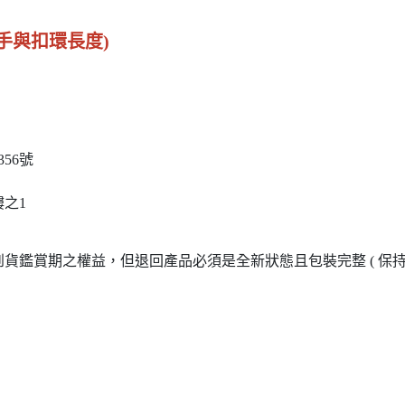
含把手與扣環長度)
56號
樓之1
到貨鑑賞期之權益，但退回產品必須是全新狀態且包裝完整 ( 