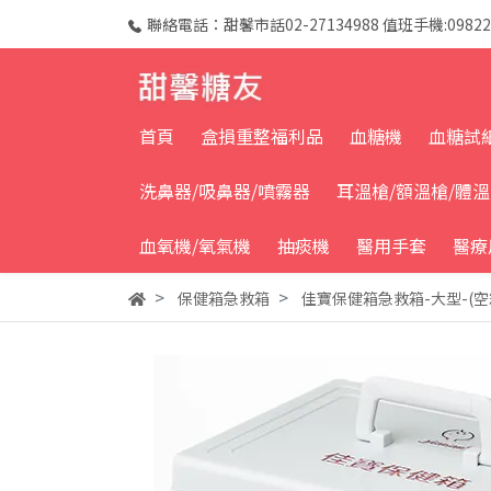
聯絡電話：甜馨市話02-27134988 值班手機:09822
首頁
盒損重整福利品
血糖機
血糖試
洗鼻器/吸鼻器/噴霧器
耳溫槍/額溫槍/體
血氧機/氧氣機
抽痰機
醫用手套
醫療
保健箱急救箱
佳寶保健箱急救箱-大型-(空