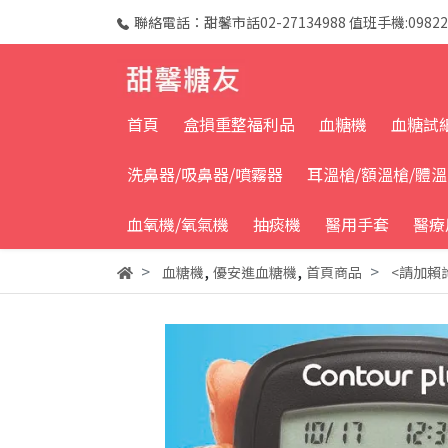
聯絡電話：甜馨市話02-27134988 值班手機:09822
首頁
盒損重整福利品
血糖機
血糖試
洗鼻器/吸鼻器/噴霧器
耳溫槍/額溫槍/體
血氧機/氧氣機
抽痰機
醫用手套
醫療
,
,
血糖機
優安進血糖機
首頁商品
<請加賴詢問