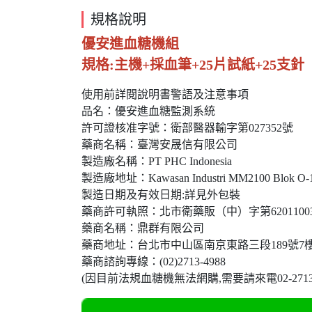
規格說明
優安進血糖機組
規格:主機+採血筆+25片試紙+25支針
使用前詳閱說明書警語及注意事項
品名：優安進血糖監測系統
許可證核准字號：衛部醫器輸字第027352號
藥商名稱：臺灣安晟信有限公司
製造廠名稱：PT PHC Indonesia
製造廠地址：Kawasan Industri MM2100 Blok O-1,Cika
製造日期及有效日期:詳見外包裝
藥商許可執照：北市衛藥販（中）字第62011003
藥商名稱：鼎群有限公司
藥商地址：台北市中山區南京東路三段189號7
藥商諮詢專線：(02)2713-4988​
(因目前法規血糖機無法網購,需要請來電02-2713498