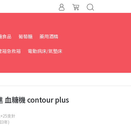
糖食品
葡萄糖
藥用酒精
健箱急救箱
電動病床/氣墊床
糖機 contour plus
+25支針
3年)