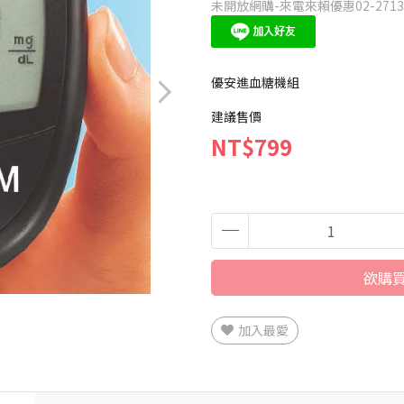
未開放網購-來電來賴優惠02-27134
優安進血糖機組
建議售價
NT$799
欲購買
加入最愛