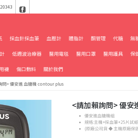
20343
紙
採血針採血筆
血壓計
體脂計
酮管理
代糖
無
溫計
低週波治療器
醫用電毯
醫用口罩
醫用護具
保
用襪
傷口敷料
關於我們
> 優安進 血糖機 contour plus
<請加賴詢問> 優安進 血
優安進血糖機組
規格:主機+採血筆+25片試紙
(原廠公司貨 ◆ 主機原廠保固