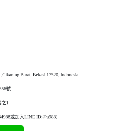
rang Barat, Bekasi 17520, Indonesia
56號
樓之1
8或加入LINE ID:@a988)