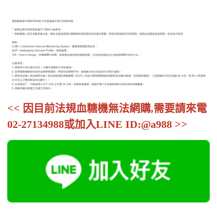
<< 因目前法規血糖機無法網購,需要請來電
02-27134988或加入LINE ID:@a988 >>