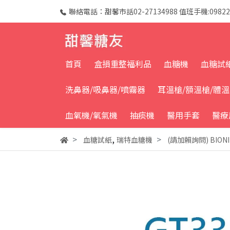
聯絡電話：甜馨市話02-27134988 值班手機:09822
首頁
盒損重整福利品
血糖機
血糖試
洗鼻器/吸鼻器/噴霧器
耳溫槍/額溫槍/體
血氧機/氧氣機
抽痰機
醫用手套
醫療
,
血糖試紙
瑞特血糖機
(請加賴詢問) BION