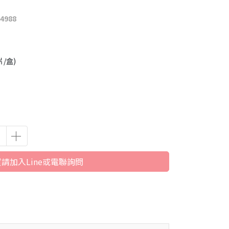
988
片/盒)
請加入Line或電聯詢問