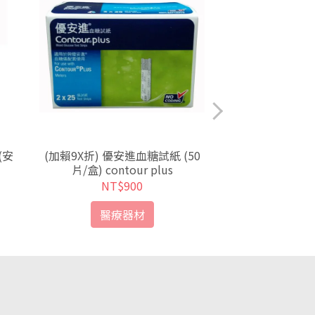
(安
(加賴9X折) 優安進血糖試紙 (50
(請加賴詢問) 美國艾康
片/盒) contour plus
lus)血糖試紙
NT$900
NT$
醫療器材
醫療