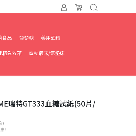
糖食品
葡萄糖
藥用酒精
健箱急救箱
電動病床/氣墊床
IME瑞特GT333血糖試紙(50片/
盒)
惠!