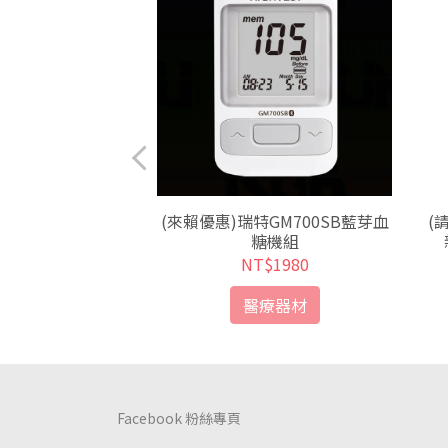
 羅氏優勝血糖試紙
(來賴優惠)瑞特GM700SB藍芽血
(
a)1盒(50片/盒)
糖機組
$880
NT$1980
療器材
醫療器材
Facebook 粉絲專頁