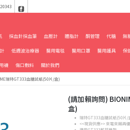
20343
紙
採血針採血筆
血壓計
體脂計
酮管理
代糖
無
溫計
低週波治療器
醫用電毯
醫用口罩
醫用護具
保
用襪
傷口敷料
關於我們
IME瑞特GT333血糖試紙(50片/盒)
(請加賴詢問) BION
盒)
瑞特GT333血糖試紙(50片/
<<現貨供應>> 來電來賴再優
適用GT333藍芽機款