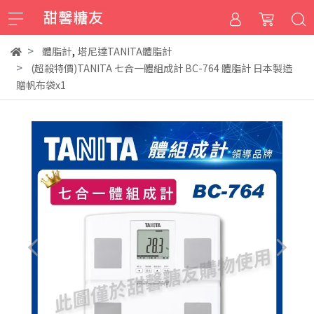
,
體脂計
塔尼達TANITA體脂計
(超殺特價)TANITA 七合一體組成計 BC-764 體脂計 日本製造
贈帆布袋x1